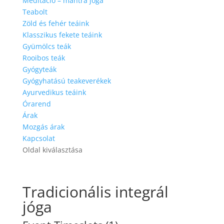
Meditáció – mantra jóga
Teabolt
Zöld és fehér teáink
Klasszikus fekete teáink
Gyümölcs teák
Rooibos teák
Gyógyteák
Gyógyhatású teakeverékek
Ayurvedikus teáink
Órarend
Árak
Mozgás árak
Kapcsolat
Oldal kiválasztása
Tradicionális integrál
jóga