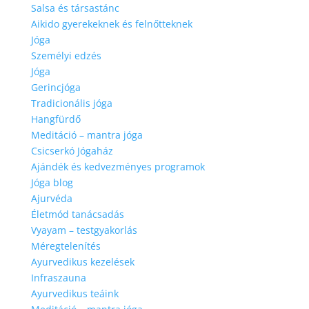
Salsa és társastánc
Aikido gyerekeknek és felnőtteknek
Jóga
Személyi edzés
Jóga
Gerincjóga
Tradicionális jóga
Hangfürdő
Meditáció – mantra jóga
Csicserkó Jógaház
Ajándék és kedvezményes programok
Jóga blog
Ajurvéda
Életmód tanácsadás
Vyayam – testgyakorlás
Méregtelenítés
Ayurvedikus kezelések
Infraszauna
Ayurvedikus teáink