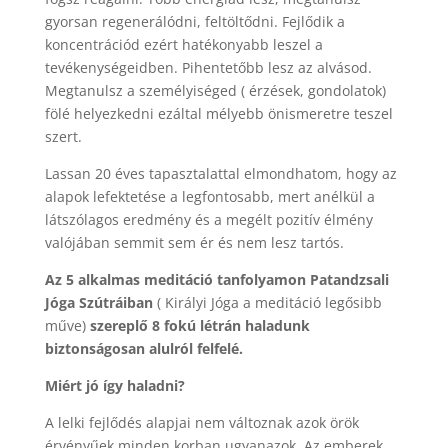
gyorsan regenerálódni, feltöltődni. Fejlődik a
koncentrációd ezért hatékonyabb leszel a
tevékenységeidben. Pihentetőbb lesz az alvásod.
Megtanulsz a személyiséged ( érzések, gondolatok)
fölé helyezkedni ezáltal mélyebb önismeretre teszel
szert.
Lassan 20 éves tapasztalattal elmondhatom, hogy az
alapok lefektetése a legfontosabb, mert anélkül a
látszólagos eredmény és a megélt pozitív élmény
valójában semmit sem ér és nem lesz tartós.
Az 5 alkalmas meditáció tanfolyamon Patandzsali
Jóga Szútráiban
( Királyi Jóga a meditáció legősibb
műve)
szereplő 8 fokú létrán haladunk
biztonságosan alulról felfelé.
Miért jó így haladni?
A lelki fejlődés alapjai nem változnak azok örök
érvényűek minden korban ugyanazok. Az emberek