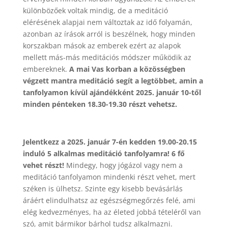
különbözőek voltak mindig, de a meditáció
elérésének alapjai nem változtak az idő folyamán,
azonban az írások arról is beszélnek, hogy minden
korszakban mások az emberek ezért az alapok
mellett más-más meditációs módszer működik az
embereknek.
A mai Vas korban a közösségben
végzett mantra meditáció segít a legtöbbet, amin a
tanfolyamon kívül ajándékként 2025. január 10-től
minden pénteken 18.30-19.30 részt vehetsz.
Jelentkezz a 2025. január 7-én kedden 19.00-20.15
induló 5 alkalmas meditáció tanfolyamra! 6 fő
vehet részt!
Mindegy, hogy jógázol vagy nem a
meditáció tanfolyamon mindenki részt vehet, mert
széken is ülhetsz. Szinte egy kisebb bevásárlás
áráért elindulhatsz az egészségmegőrzés felé, ami
elég kedvezményes, ha az életed jobbá tételéről van
szó, amit bármikor bárhol tudsz alkalmazni.