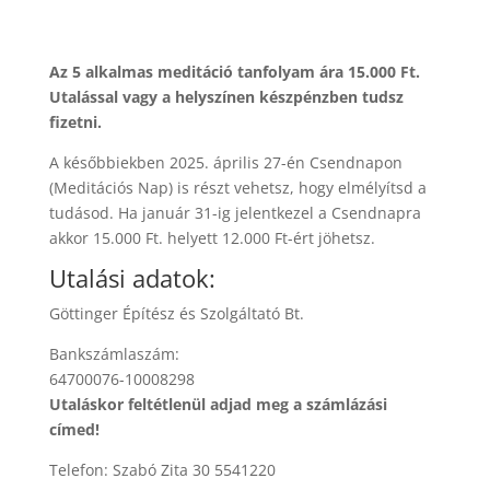
Az 5 alkalmas meditáció tanfolyam ára 15.000 Ft.
Utalással vagy a helyszínen készpénzben tudsz
fizetni.
A későbbiekben 2025. április 27-én Csendnapon
(Meditációs Nap) is részt vehetsz, hogy elmélyítsd a
tudásod. Ha január 31-ig jelentkezel a Csendnapra
akkor 15.000 Ft. helyett 12.000 Ft-ért jöhetsz.
Utalási adatok:
Göttinger Építész és Szolgáltató Bt.
Bankszámlaszám:
64700076-10008298
Utaláskor feltétlenül adjad meg a számlázási
címed!
Telefon: Szabó Zita 30 5541220