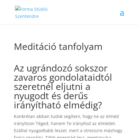
Meditáció tanfolyam
Az ugrándozó sokszor
zavaros gondolataidtól
szeretnél eljutni a
nyugodt és derűs
irányítható elmédig?
Konkrétan abban tudok segíteni, hogy ne az elméd
irányítson Téged, hanem Te irányítsd az elmédet.
Ezáltal nyugodtabb leszel, mert a stresszre máshogy
fogsz reagálni. Több energiád lesz, megtanulsz