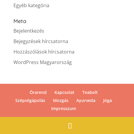
Egyéb kategória
Meta
Bejelentkezés
Bejegyzések hírcsatorna
Hozzászólások hírcsatorna
WordPress Magyarország
Órarend
Kapcsolat
Teabolt
Szépségápolás
Mozgás
Ayurveda
Jóga
Impresszum