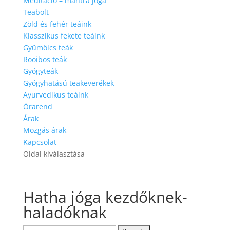
Meditáció – mantra jóga
Teabolt
Zöld és fehér teáink
Klasszikus fekete teáink
Gyümölcs teák
Rooibos teák
Gyógyteák
Gyógyhatású teakeverékek
Ayurvedikus teáink
Órarend
Árak
Mozgás árak
Kapcsolat
Oldal kiválasztása
Hatha jóga kezdőknek-
haladóknak