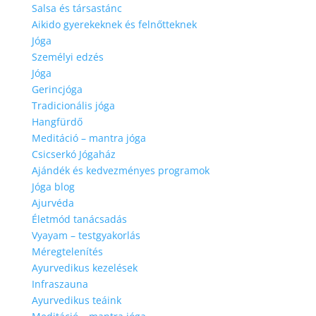
Salsa és társastánc
Aikido gyerekeknek és felnőtteknek
Jóga
Személyi edzés
Jóga
Gerincjóga
Tradicionális jóga
Hangfürdő
Meditáció – mantra jóga
Csicserkó Jógaház
Ajándék és kedvezményes programok
Jóga blog
Ajurvéda
Életmód tanácsadás
Vyayam – testgyakorlás
Méregtelenítés
Ayurvedikus kezelések
Infraszauna
Ayurvedikus teáink